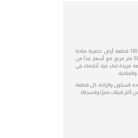
“، هناك 130 قطعة أرض حصرية متاحة
للفيلات، بمساحات تتراوح بين 400 و 589 متر مربع. مع أسعار تبدأ من
ثل فرصة فريدة لبناء فيلا أحلامك في
المتاحية.
ه السكون والراحة، كل قطعة
كثر البيئات تميزًا وانسجامًا.