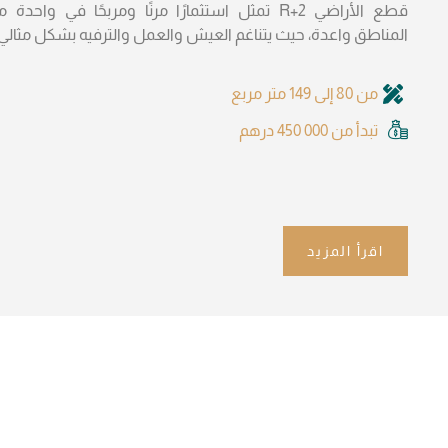
قطع الأراضي R+2 تمثل استثمارًا مرنًا ومربحًا في واحدة
المناطق واعدة، حيث يتناغم العيش والعمل والترفيه بشكل مثالي.
من 80 إلى 149 متر مربع
تبدأ من 450 000 درهم
اقرأ المزيد