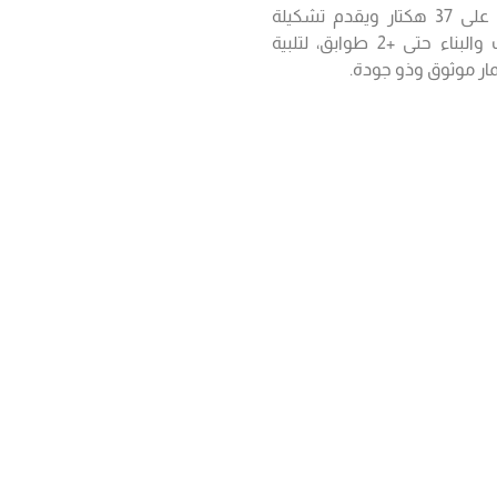
هذا المشروع الطموح يمتد على 37 هكتار ويقدم تشكيلة
متنوعة من الأراضي للفيلات والبناء حتى +2 طوابق، لتلبية
ثمار موثوق وذو جودة.