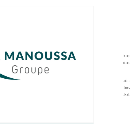
منذ
مية
ثة،
ها.
نة الرباط،