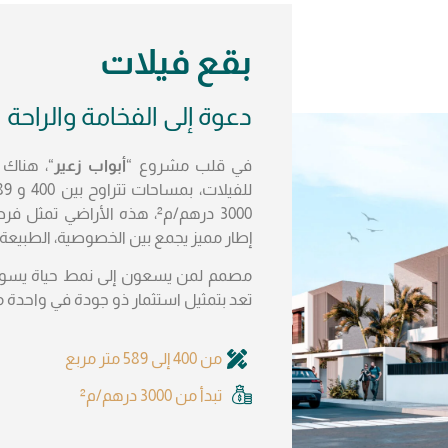
بقع فيلات
دعوة إلى الفخامة والراحة
في قلب مشروع “
أبواب زعير
3000 درهم/م²، هذه الأراضي تم
إطار مميز يجمع بين الخصوصية، الطبيعة و
مصمم لمن يسعون إلى نمط حياة يسود
تعد بتمثيل استثمار ذو جودة في واحدة من أ
من 400 إلى 589 متر مربع
تبدأ من 3000 درهم/م²