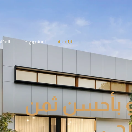
الرئيسية
المشروع
المقا
 بأحسن ثمن
جي !