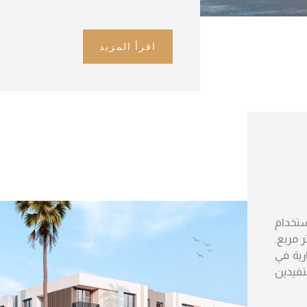
اقرأ المزيد
مة للاستخدام
لتجاري، وتوفر مساحات تتراوح بين 80 و149 متر مربع.
رية في
تفيدين